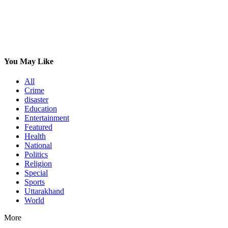
You May Like
All
Crime
disaster
Education
Entertainment
Featured
Health
National
Politics
Religion
Special
Sports
Uttarakhand
World
More