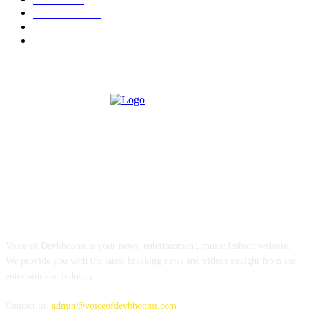
Education
192
Special
129
Sports
94
ABOUT US
Voice of Devbhoomi is your news, entertainment, music fashion website.
We provide you with the latest breaking news and videos straight from the
entertainment industry.
Contact us:
admin@voiceofdevbhoomi.com