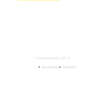
FOLLOW US
© Voiceofdevbhoomi | 2021-23
Download App
Submit Post