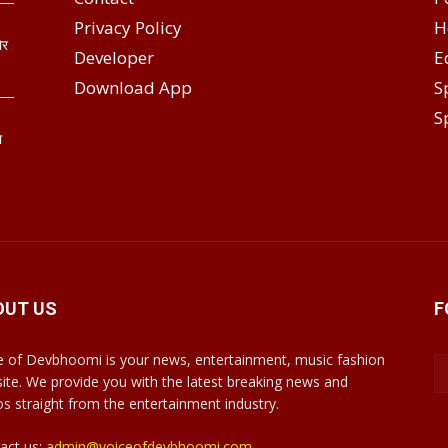
Privacy Policy
H
ोर
Developer
E
Download App
S
S
ा
OUT US
F
e of Devbhoomi is your news, entertainment, music fashion
ite. We provide you with the latest breaking news and
os straight from the entertainment industry.
act us:
admin@voiceofdevbhoomi.com