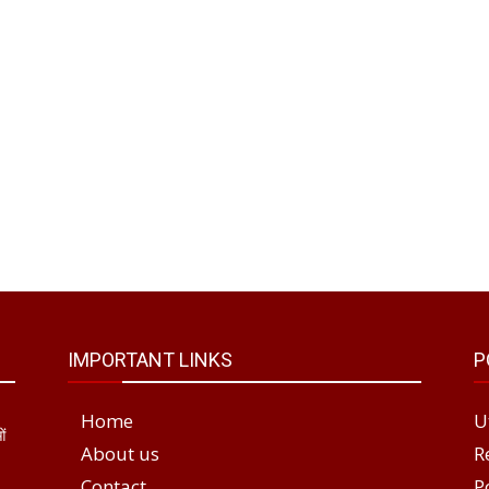
IMPORTANT LINKS
P
Home
U
ओं
About us
R
Contact
P