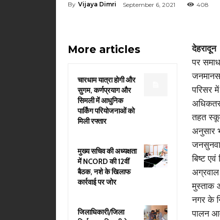
By
Vijaya Dimri
September 6, 2021
408
More articles
देहरादू
पर समाधा
जनमानस क
चारधाम यात्रा होगी और
परिसर मे
सुगम, कर्णप्रयाग और
सिमली में आधुनिक
अधिकतर श
पार्किंग परियोजनाओं को
तहत स्कूल
मिली रफ्तार
अनुसार भू
जनसुनवाई
मुख्य सचिव की अध्यक्षता
बिष्ट एवं
में NCORD की 12वीं
अग्रवाल 
बैठक, नशे के खिलाफ
कार्रवाई पर जोर
मुस्ताक 
नगर के न
जिलाधिकारी/जिला
पालन आवास