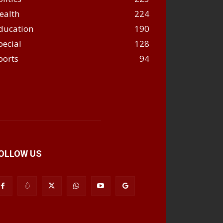
ealth
224
ducation
190
pecial
128
ports
94
OLLOW US