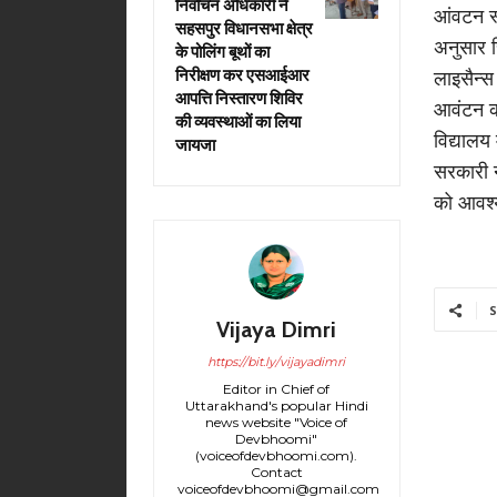
निर्वाचन अधिकारी ने
आंवटन स्
सहसपुर विधानसभा क्षेत्र
अनुसार 
के पोलिंग बूथों का
निरीक्षण कर एसआईआर
लाइसैन्स 
आपत्ति निस्तारण शिविर
आवंटन क
की व्यवस्थाओं का लिया
विद्यालय 
जायजा
सरकारी 
को आवश्य
S
Vijaya Dimri
https://bit.ly/vijayadimri
Editor in Chief of
Uttarakhand's popular Hindi
news website "Voice of
Devbhoomi"
(voiceofdevbhoomi.com).
Contact
voiceofdevbhoomi@gmail.com