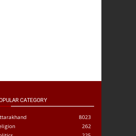
OPULAR CATEGORY
ttarakhand
8023
eligion
262
olitics
225