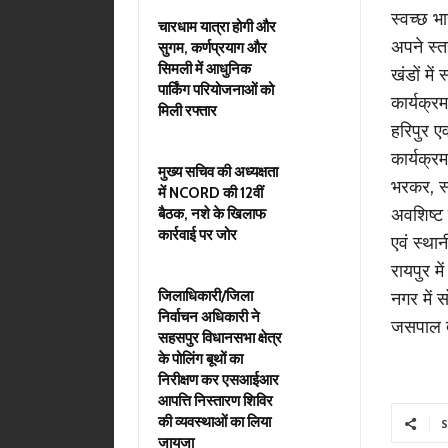
स्वच्छ भ
चारधाम यात्रा होगी और
अपने स्त
सुगम, कर्णप्रयाग और
सिमली में आधुनिक
खंडों मे
पार्किंग परियोजनाओं को
कार्यक्र
मिली रफ्तार
हरिपुर एव
कार्यक्र
मुख्य सचिव की अध्यक्षता
भरकर, स्
में NCORD की 12वीं
अवशिष्ट 
बैठक, नशे के खिलाफ
कार्रवाई पर जोर
एवं स्थान
रायपुर मे
जिलाधिकारी/जिला
नगर में स
निर्वाचन अधिकारी ने
जसपाल द्
सहसपुर विधानसभा क्षेत्र
के पोलिंग बूथों का
निरीक्षण कर एसआईआर
आपत्ति निस्तारण शिविर
की व्यवस्थाओं का लिया
S
जायजा