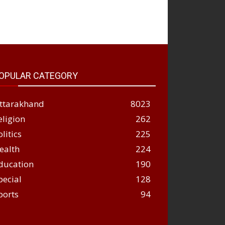
OPULAR CATEGORY
ttarakhand
8023
eligion
262
olitics
225
ealth
224
ducation
190
pecial
128
ports
94