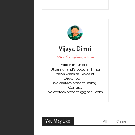
Vijaya Dimri
https://bit.ly/vijayadimri
Editor in Chief of
Uttarakhand's popular Hindi
news website "Voice of
Devbhoomi"
(voiceofdevbhoomi.com).
Contact
voiceofdevbhoomi@gmail.com
You May Like
All
Crime