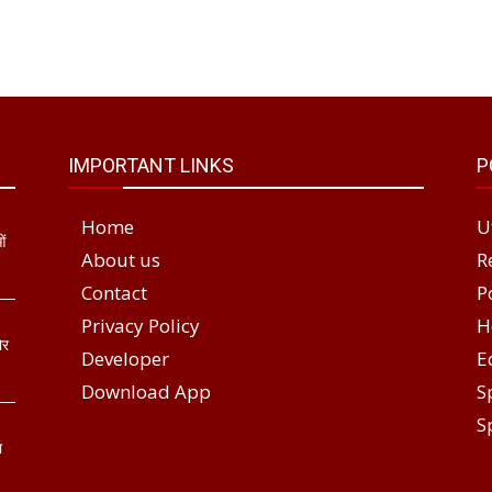
IMPORTANT LINKS
P
Home
U
ओं
About us
R
Contact
P
Privacy Policy
H
ोर
Developer
E
Download App
S
S
ा