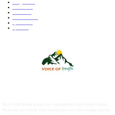
Religion
262
Politics
225
Health
224
Education
190
Special
128
Sports
94
ABOUT US
Voice of Devbhoomi is your news, entertainment, music fashion website.
We provide you with the latest breaking news and videos straight from the