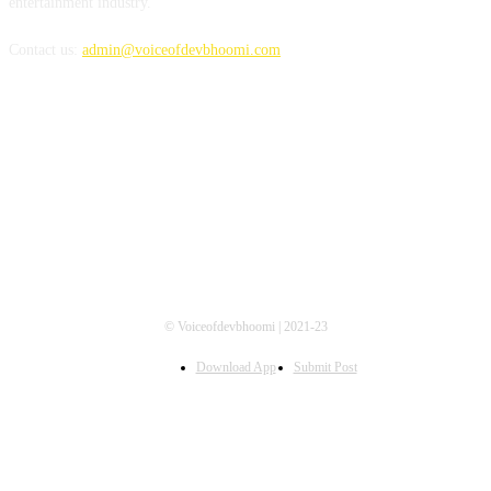
entertainment industry.
Contact us:
admin@voiceofdevbhoomi.com
FOLLOW US
© Voiceofdevbhoomi | 2021-23
Download App
Submit Post