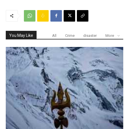
You May Like
All
Crime
disaster
More