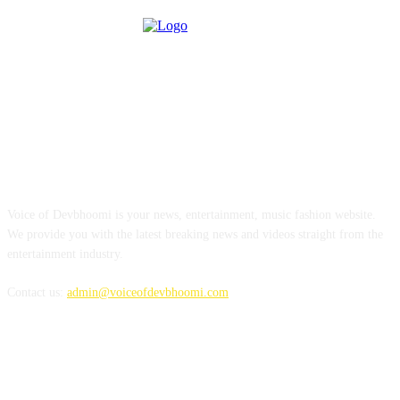
ABOUT US
Voice of Devbhoomi is your news, entertainment, music fashion website.
We provide you with the latest breaking news and videos straight from the
entertainment industry.
Contact us:
admin@voiceofdevbhoomi.com
FOLLOW US