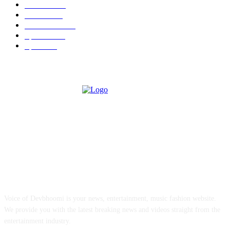
Politics
225
Health
224
Education
190
Special
128
Sports
94
ABOUT US
Voice of Devbhoomi is your news, entertainment, music fashion website.
We provide you with the latest breaking news and videos straight from the
entertainment industry.