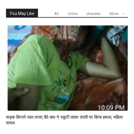
You May Like
All
Crime
disaster
More
सड़क किनारे घात लगाए बैठे बाघ ने स्कूटी सवार दंपती पर किया हमला, महिला
घायल