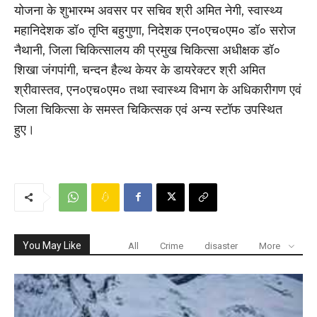
योजना के शुभारम्भ अवसर पर सचिव श्री अमित नेगी, स्वास्थ्य
महानिदेशक डॉ० तृप्ति बहुगुणा, निदेशक एन०एच०एम० डॉ० सरोज
नैथानी, जिला चिकित्सालय की प्रमुख चिकित्सा अधीक्षक डॉ०
शिखा जंगपांगी, चन्दन हैल्थ केयर के डायरेक्टर श्री अमित
श्रीवास्तव, एन०एच०एम० तथा स्वास्थ्य विभाग के अधिकारीगण एवं
जिला चिकित्सा के समस्त चिकित्सक एवं अन्य स्टॉफ उपस्थित
हुए।
You May Like
All
Crime
disaster
More