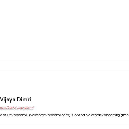
Vijaya Dimri
ttps://bit.ly/vijayadimri
"Voice of Devbhoomi" (voiceofdevbhoomi.com). Contact voiceofdevbhoomi@gma