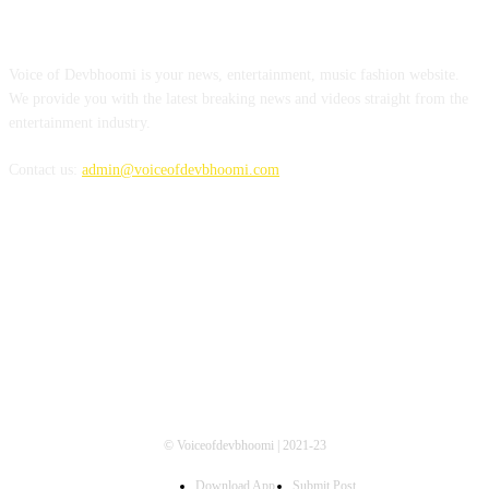
ABOUT US
Voice of Devbhoomi is your news, entertainment, music fashion website.
We provide you with the latest breaking news and videos straight from the
entertainment industry.
Contact us:
admin@voiceofdevbhoomi.com
FOLLOW US
© Voiceofdevbhoomi | 2021-23
Download App
Submit Post