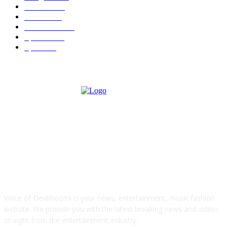
Politics
225
Health
224
Education
192
Special
129
Sports
94
ABOUT US
Voice of Devbhoomi is your news, entertainment, music fashion
website. We provide you with the latest breaking news and videos
straight from the entertainment industry.