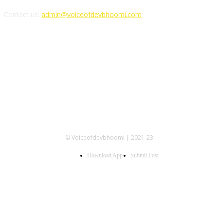
Contact us:
admin@voiceofdevbhoomi.com
FOLLOW US
© Voiceofdevbhoomi | 2021-23
Download App
Submit Post