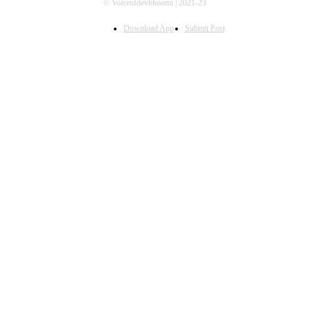
© Voiceofdevbhoomi | 2021-23
Download App
Submit Post