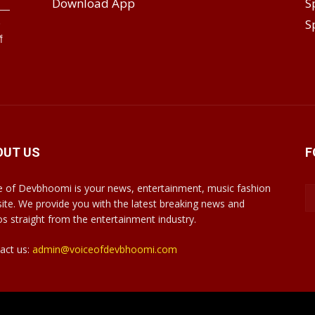
Download App
S
S
े
ं
OUT US
F
e of Devbhoomi is your news, entertainment, music fashion
ite. We provide you with the latest breaking news and
os straight from the entertainment industry.
act us:
admin@voiceofdevbhoomi.com