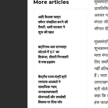
More articles
मुख्यमंत्
डायलिसिस
अवसर पर
आदि कैलाश यात्रा
मंगला जी
वर्षभर संचालित करने की
तैयारी, धामी सरकार ने
सौगात द
शुरू की पहल
मुख्यमंत्
बद्रीनाथ धाम दानपात्र
शुभकामनाए
घोटाले में SIT का
माता मंग
शिकंजा, तीसरी गिरफ्तारी
लिए समर्
से मचा हड़कंप
नहीं बल्क
हैं। मात
केंद्रीय राज्य मंत्री श्री
उत्तराखण्
रामदास अठावले ने
सामाजिक न्याय,
श्री भोल
जनकल्याणकारी
कहा कि क
योजनाओं और समावेशी
हंस फाउण
विकास पर दिया जोर