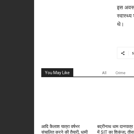
इस अवसर
स्वास्थ्
थे।
S
You May Like
All
Crime
आदि कैलाश यात्रा वर्षभर
बद्रीनाथ धाम दानपात्र
संचालित करने की तैयारी, धामी
में SIT का शिकंजा, तीस