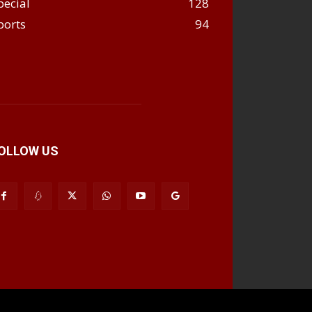
pecial
128
ports
94
OLLOW US
Download App
Submit Post