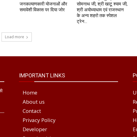
जनकल्याणकारी योजनाओं और
सोमनाथ जी, श्री खाटू श्याम जी,
समावेशी विकास पर दिया जोर
श्री अयोध्याधाम एवं राजस्थान
के अन्य शहरो तक स्पेशल
ट्रेन...
Load more
IMPORTANT LINKS
P
की
Home
U
About us
R
Contact
P
Privacy Policy
H
Developer
E