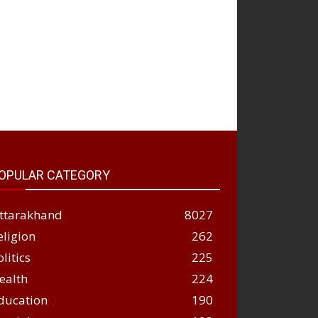
OPULAR CATEGORY
ttarakhand
8027
eligion
262
olitics
225
ealth
224
ducation
190