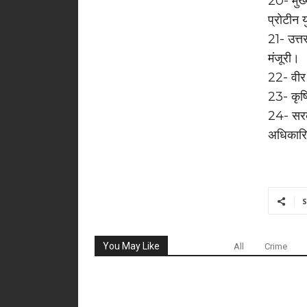
20- मुख्
प्रोटीन 
21- उत्त
मंजूरी।
22- वीर 
23- कृषि
24- सरका
अधिकारिय
S
You May Like
All
Crime