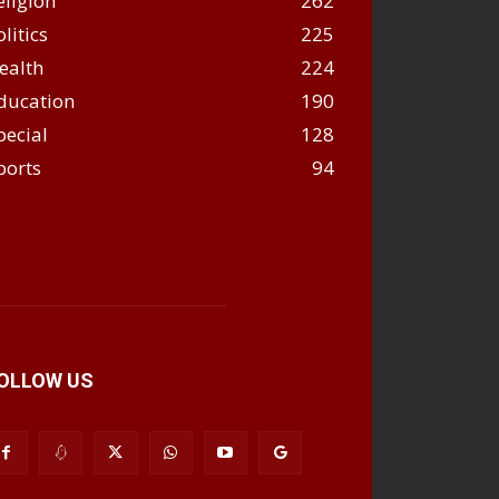
eligion
262
olitics
225
ealth
224
ducation
190
pecial
128
ports
94
OLLOW US