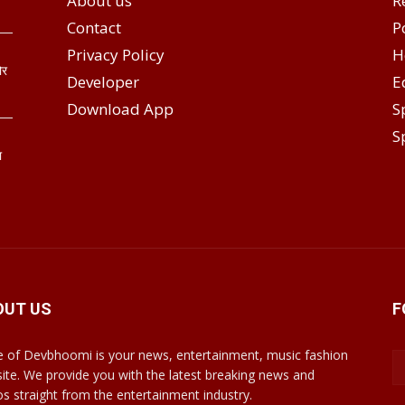
About us
R
Contact
P
Privacy Policy
H
ोर
Developer
E
Download App
S
S
ा
OUT US
F
e of Devbhoomi is your news, entertainment, music fashion
ite. We provide you with the latest breaking news and
os straight from the entertainment industry.