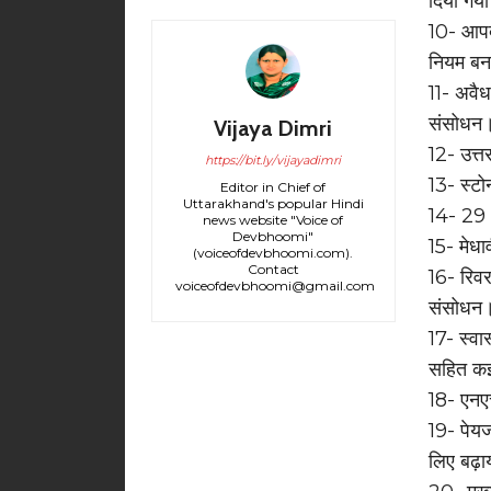
दिया गया
10- आपदा
नियम बन
11- अवैध
संसोधन
Vijaya Dimri
12- उत्
https://bit.ly/vijayadimri
13- स्टो
Editor in Chief of
Uttarakhand's popular Hindi
14- 29 
news website "Voice of
Devbhoomi"
15- मेध
(voiceofdevbhoomi.com).
Contact
16- रिवर
voiceofdevbhoomi@gmail.com
संसोधन
17- स्वा
सहित कई
18- एनएच
19- पेय
लिए बढ़ा