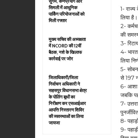
सुगम, कर्णप्रयाग और
सिमली में आधुनिक
1- राज्य
पार्किंग परियोजनाओं को
लिया है
मिली रफ्तार
2- कर्मच
की समस्
मुख्य सचिव की अध्यक्षता
3- रिटायर
में NCORD की 12वीं
4- भारत 
बैठक, नशे के खिलाफ
कार्रवाई पर जोर
लिया निर
5- सोबन
से 197 
जिलाधिकारी/जिला
निर्वाचन अधिकारी ने
6- आशा क
सहसपुर विधानसभा क्षेत्र
जबकि पह
के पोलिंग बूथों का
7- उत्तर
निरीक्षण कर एसआईआर
आपत्ति निस्तारण शिविर
पुनर्जीव
की व्यवस्थाओं का लिया
8- पहाड़ो
जायजा
9- पहाड़