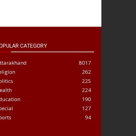
OPULAR CATEGORY
ttarakhand
8017
eligion
262
olitics
225
ealth
224
ducation
190
pecial
127
ports
94