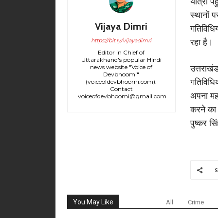
यात्री प
स्थानों 
Vijaya Dimri
गतिविधिय
https://bit.ly/vijayadimri
रहा है।
Editor in Chief of
Uttarakhand's popular Hindi
news website "Voice of
उत्तराखंड
Devbhoomi"
गतिविधिया
(voiceofdevbhoomi.com).
Contact
अपना महत
voiceofdevbhoomi@gmail.com
करने का 
पुष्कर सिं
S
You May Like
All
Crime