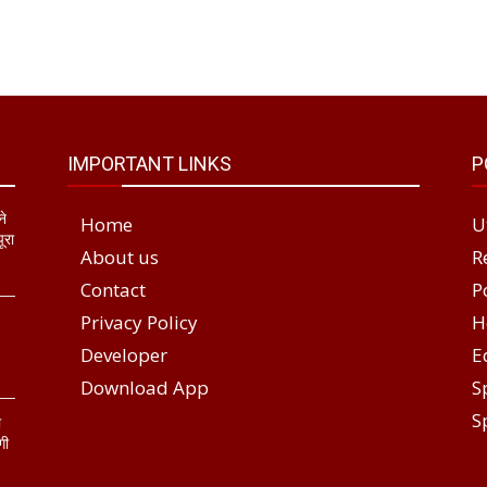
IMPORTANT LINKS
P
ने
Home
U
ूरा
About us
R
Contact
P
Privacy Policy
H
Developer
E
Download App
S
S
ा
गी