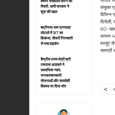
प्रदीप ज
वर्षभर संचालित करने की
तैयारी, धामी सरकार ने
संयुक्त 
शुरू की पहल
विभिन्न 
दिगोली, 
बद्रीनाथ धाम दानपात्र
60- खाद्
घोटाले में SIT का
लगभग 400
शिकंजा, तीसरी गिरफ्तारी
वस्तुएं 
से मचा हड़कंप
सामग्री 
केंद्रीय राज्य मंत्री श्री
रामदास अठावले ने
सामाजिक न्याय,
जनकल्याणकारी
योजनाओं और समावेशी
विकास पर दिया जोर
S