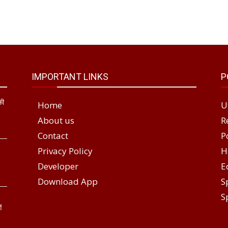
IMPORTANT LINKS
P
की
Home
U
About us
R
Contact
P
Privacy Policy
H
Developer
E
Download App
S
S
े
ं