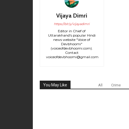
Vijaya Dimri
https://bit.ly/vijayadimri
Editor in Chief of
Uttarakhand's popular Hindi
news website "Voice of
Devbhoomi"
(voiceofdevbhoomi.com).
Contact
voiceofdevbhoomi@gmail.com
You May Like
All
Crime