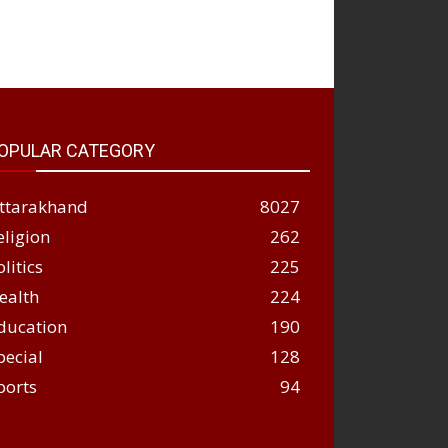
OPULAR CATEGORY
ttarakhand
8027
eligion
262
olitics
225
ealth
224
ducation
190
pecial
128
ports
94