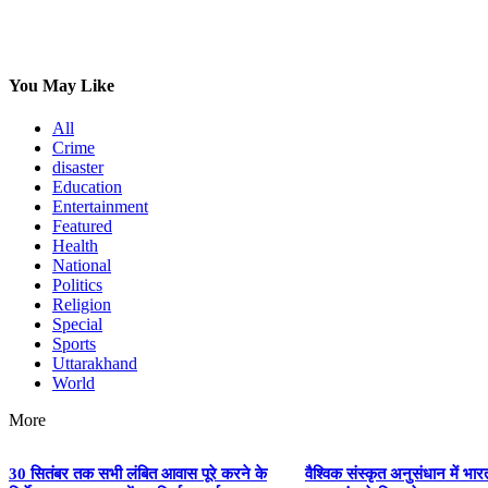
Share
You May Like
All
Crime
disaster
Education
Entertainment
Featured
Health
National
Politics
Religion
Special
Sports
Uttarakhand
World
More
30 सितंबर तक सभी लंबित आवास पूरे करने के
वैश्विक संस्कृत अनुसंधान में भ