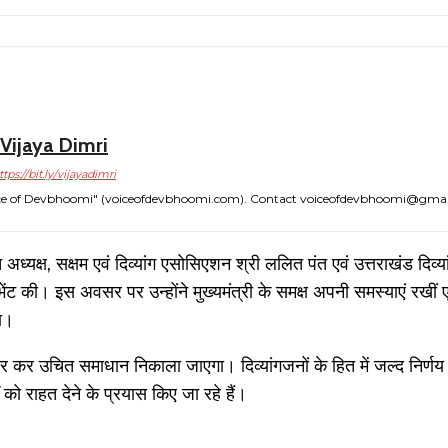
Vijaya Dimri
ttps://bit.ly/vijayadimri
"Voice of Devbhoomi" (voiceofdevbhoomi.com). Contact voiceofdevbhoomi@gma
रांत अध्यक्ष, सक्षम एवं दिव्यांग एसोसिएशन श्री ललित पंत एवं उत्तराखंड दि
ेंट की। इस अवसर पर उन्होंने मुख्यमंत्री के समक्ष अपनी समस्याएं रखीं एव
या।
र विचार कर उचित समाधान निकाला जाएगा। दिव्यांगजनों के हित में जल्द निर्
ों को राहत देने के प्रयास किए जा रहे हैं।