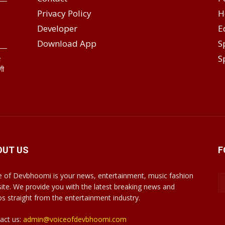
Privacy Policy
H
Developer
E
Download App
S
S
ा
गी
OUT US
F
e of Devbhoomi is your news, entertainment, music fashion
ite. We provide you with the latest breaking news and
os straight from the entertainment industry.
act us:
admin@voiceofdevbhoomi.com