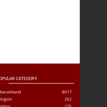
OPULAR CATEGORY
ttarakhand
8017
eligion
262
olitics
225