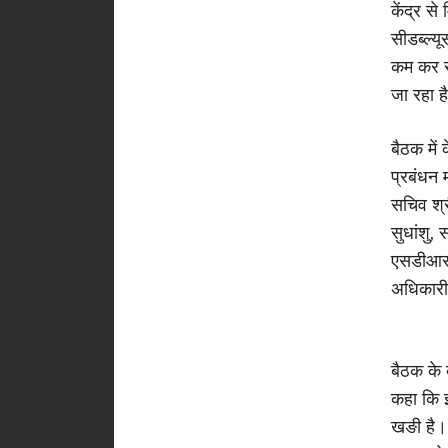
केंद्र स
सीडब्ल्
कम कर स
जा रहा ह
बैठक में 
प्रबंधन 
सचिव श्र
सुधांशु,
एसडीआरए
अधिकारी
बैठक के ब
कहा कि इ
खङी है। 