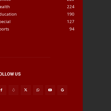
ealth
224
ducation
190
pecial
127
ports
94
OLLOW US