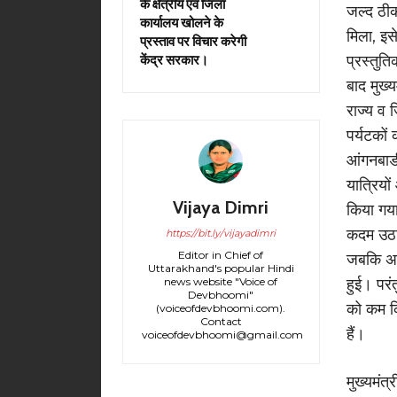
के क्षेत्रीय एवं जिला
जल्द ठीक
कार्यालय खोलने के
मिला, इसे
प्रस्ताव पर विचार करेगी
प्रस्तुत
केंद्र सरकार।
बाद मुख्य
राज्य व 
पर्यटकों
आंगनबाङी
यात्रियो
Vijaya Dimri
किया गय
कदम उठाए
https://bit.ly/vijayadimri
Editor in Chief of
जबकि अभी
Uttarakhand's popular Hindi
news website "Voice of
हुई। पर
Devbhoomi"
को कम क
(voiceofdevbhoomi.com).
Contact
हैं।
voiceofdevbhoomi@gmail.com
मुख्यमंत्