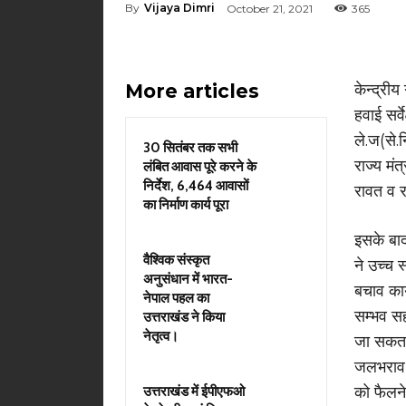
By
Vijaya Dimri
October 21, 2021
365
More articles
केन्द्रीय
हवाई सर्
ले.ज(से.नि
30 सितंबर तक सभी
राज्य मं
लंबित आवास पूरे करने के
निर्देश, 6,464 आवासों
रावत व र
का निर्माण कार्य पूरा
इसके बाद 
वैश्विक संस्कृत
ने उच्च 
अनुसंधान में भारत-
बचाव कार्
नेपाल पहल का
सम्भव सह
उत्तराखंड ने किया
नेतृत्व।
जा सकता 
जलभराव वा
को फैलने
उत्तराखंड में ईपीएफओ