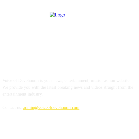
ABOUT US
Voice of Devbhoomi is your news, entertainment, music fashion website.
We provide you with the latest breaking news and videos straight from the
entertainment industry.
Contact us:
admin@voiceofdevbhoomi.com
FOLLOW US