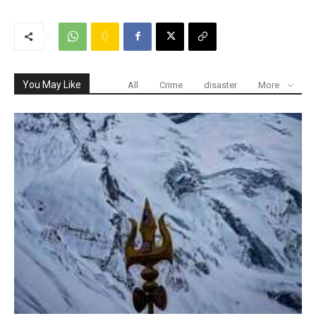
You May Like
All
Crime
disaster
More