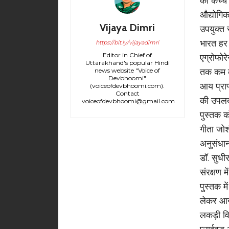
को कच्चे
औद्योगि
Vijaya Dimri
उपयुक्त 
भारत हर 
https://bit.ly/vijayadimri
Editor in Chief of
एग्रोफोर
Uttarakhand's popular Hindi
news website "Voice of
तक कम कर
Devbhoomi"
आय प्राप
(voiceofdevbhoomi.com).
Contact
की उपलब्
voiceofdevbhoomi@gmail.com
पुस्तक क
गीता जोश
अनुसंधान
डॉ. सुधी
संरक्षण म
पुस्तक म
लेकर आनु
लकड़ी विश