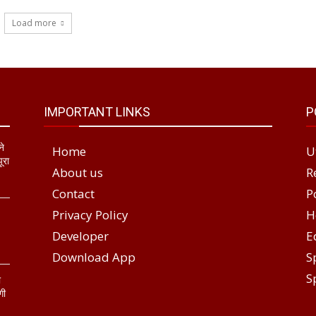
Load more
IMPORTANT LINKS
P
ने
Home
U
ूरा
About us
R
Contact
P
Privacy Policy
H
Developer
E
Download App
S
S
ा
गी