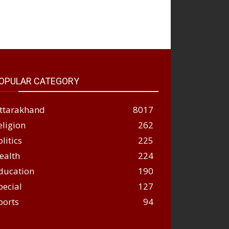
OPULAR CATEGORY
ttarakhand
8017
eligion
262
olitics
225
ealth
224
ducation
190
pecial
127
ports
94