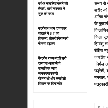
समय से 
वर्षभर संचालित करने की
तैयारी, धामी सरकार ने
शरीर को 
शुरू की पहल
अंतिम सं
के मुख्यम
बद्रीनाथ धाम दानपात्र
जिलाधिका
घोटाले में SIT का
जिला सू
शिकंजा, तीसरी गिरफ्तारी
हिमांशु ल
से मचा हड़कंप
रोहित भट
जगदीश ज
केंद्रीय राज्य मंत्री श्री
रामदास अठावले ने
निर्मल उप
सामाजिक न्याय,
उप्रेती,
जनकल्याणकारी
मनराल, च
योजनाओं और समावेशी
विकास पर दिया जोर
पत्रकारो
S