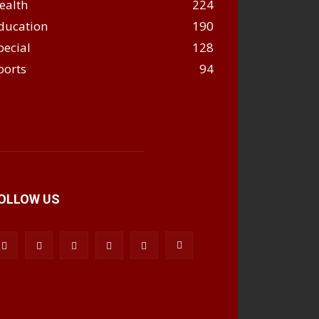
ealth
224
ducation
190
pecial
128
ports
94
OLLOW US