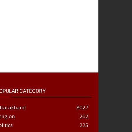
OPULAR CATEGORY
ttarakhand
8027
eligion
262
olitics
225