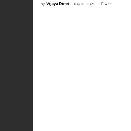
By
Vijaya Dimri
July 18, 2021
433