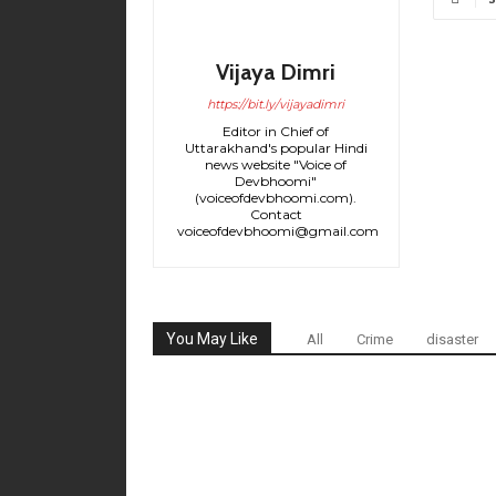
Vijaya Dimri
https://bit.ly/vijayadimri
Editor in Chief of
Uttarakhand's popular Hindi
news website "Voice of
Devbhoomi"
(voiceofdevbhoomi.com).
Contact
voiceofdevbhoomi@gmail.com
You May Like
All
Crime
disaster