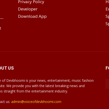
Privacy Policy
H
Developer
E
Download App
S
S
े
ं
OUT US
F
e of Devbhoomi is your news, entertainment, music fashion
ite. We provide you with the latest breaking news and
os straight from the entertainment industry.
act us:
admin@voiceofdevbhoomi.com