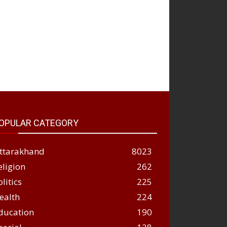
OPULAR CATEGORY
ttarakhand
8023
eligion
262
olitics
225
ealth
224
ducation
190