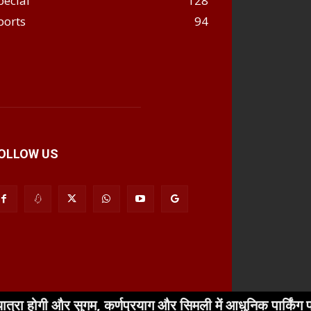
pecial
128
ports
94
OLLOW US
गी और सुगम, कर्णप्रयाग और सिमली में आधुनिक पार्किंग परियोजन
Download App
Submit Post