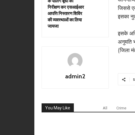
के पोलिंग बूथों का
निरीक्षण कर एसआईआर
जिससे एक
आपत्ति निस्तारण शिविर
इसका नु
की व्यवस्थाओं का लिया
जायजा
इसके अति
अनुमति भ
(जिला मं
admin2
S
You May Like
All
Crime