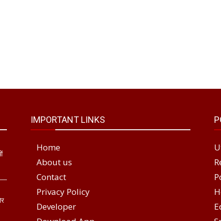
IMPORTANT LINKS
P
Home
U
ओं
About us
R
Contact
P
Privacy Policy
H
ोर
Developer
E