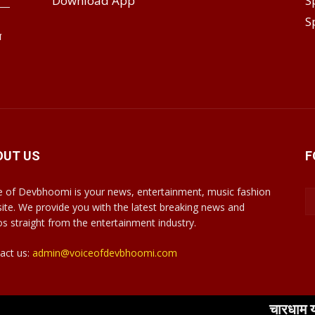
Download App
S
S
ा
OUT US
F
e of Devbhoomi is your news, entertainment, music fashion
ite. We provide you with the latest breaking news and
os straight from the entertainment industry.
act us:
admin@voiceofdevbhoomi.com
चारधाम यात्रा हो