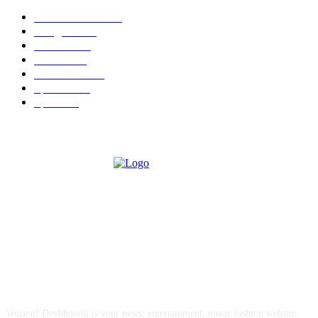
Uttarakhand
8023
Religion
262
Politics
225
Health
224
Education
190
Special
128
Sports
94
ABOUT US
Voice of Devbhoomi is your news, entertainment, music fashion website.