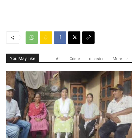
You May Like
All
Crime
disaster
More