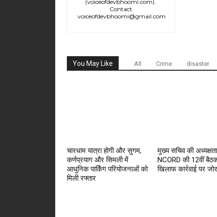
(voiceofdevbhoomi.com).
Contact
voiceofdevbhoomi@gmail.com
You May Like
All
Crime
disaster
चारधाम यात्रा होगी और सुगम,
मुख्य सचिव की अध्यक्षता 
कर्णप्रयाग और सिमली में
NCORD की 12वीं बैठक
आधुनिक पार्किंग परियोजनाओं को
खिलाफ कार्रवाई पर जो
मिली रफ्तार