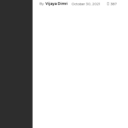
By
Vijaya Dimri
October 30, 2021
387