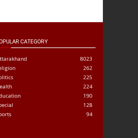
OPULAR CATEGORY
ttarakhand
8023
eligion
262
olitics
225
ealth
224
ducation
190
pecial
128
ports
94