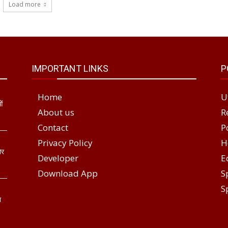
Load more
IMPORTANT LINKS
P
Home
U
ओं
About us
R
Contact
P
Privacy Policy
H
ोर
Developer
E
Download App
S
S
ा