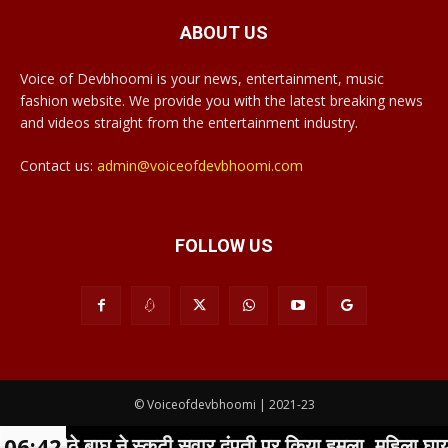
ABOUT US
Voice of Devbhoomi is your news, entertainment, music
fashion website. We provide you with the latest breaking news
and videos straight from the entertainment industry.
Contact us:
admin@voiceofdevbhoomi.com
FOLLOW US
© Voiceofdevbhoomi | 2021-23
06:42
े बाघ ने स्कूटी सवार दंपती पर किया हमला, महिला घायल
Download App
Submit Post