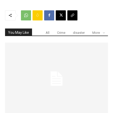
You May Like
All
Crime
disaster
More