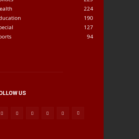
ealth
224
ducation
190
pecial
127
ports
94
OLLOW US