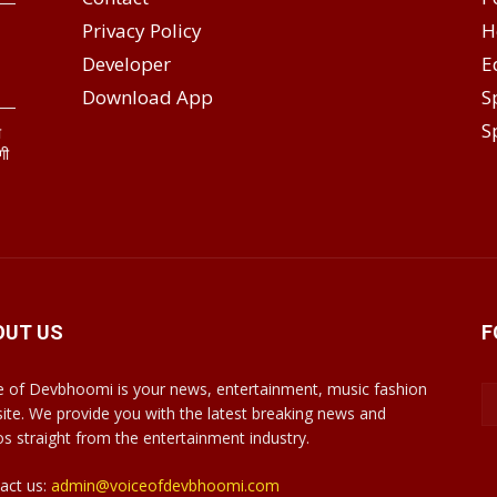
Privacy Policy
H
Developer
E
Download App
S
S
ा
गी
OUT US
F
e of Devbhoomi is your news, entertainment, music fashion
ite. We provide you with the latest breaking news and
os straight from the entertainment industry.
act us:
admin@voiceofdevbhoomi.com