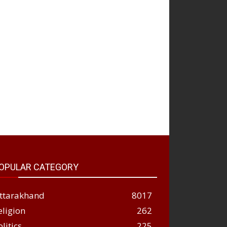
OPULAR CATEGORY
ttarakhand
8017
eligion
262
olitics
225