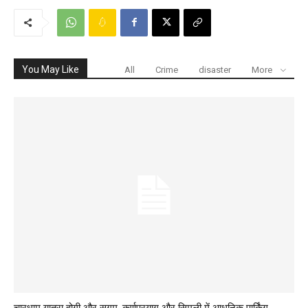
You May Like
All
Crime
disaster
More