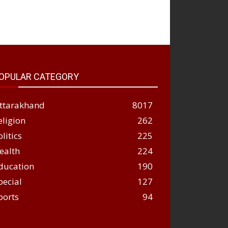
OPULAR CATEGORY
ttarakhand
8017
eligion
262
olitics
225
ealth
224
ducation
190
pecial
127
ports
94