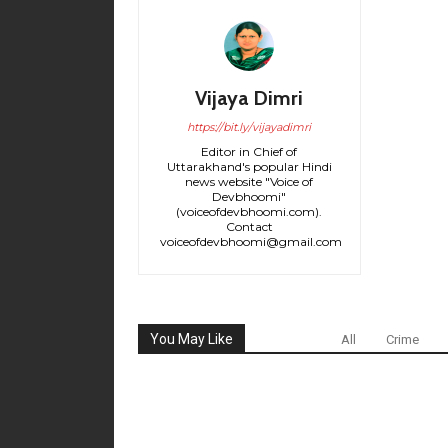
Vijaya Dimri
https://bit.ly/vijayadimri
Editor in Chief of
Uttarakhand's popular Hindi
news website "Voice of
Devbhoomi"
(voiceofdevbhoomi.com).
Contact
voiceofdevbhoomi@gmail.com
You May Like
All
Crime