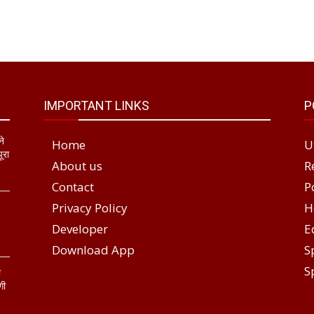
IMPORTANT LINKS
P
ने
Home
U
ूरा
About us
R
Contact
P
Privacy Policy
H
Developer
E
Download App
S
S
ा
गी