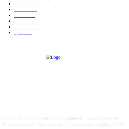
Religion
262
Politics
225
Health
224
Education
192
Special
129
Sports
94
ABOUT US
Voice of Devbhoomi is your news, entertainment, music fashion website.
We provide you with the latest breaking news and videos straight from the