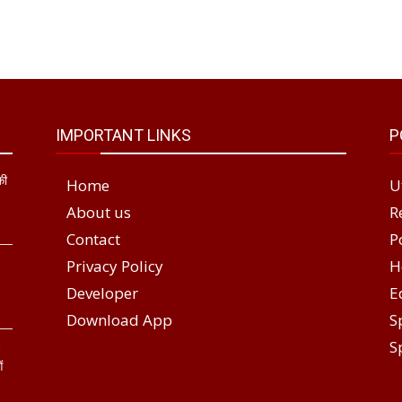
IMPORTANT LINKS
P
की
Home
U
About us
R
Contact
P
Privacy Policy
H
Developer
E
Download App
S
S
े
ं