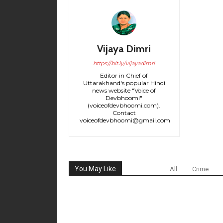
Vijaya Dimri
https://bit.ly/vijayadimri
Editor in Chief of
Uttarakhand's popular Hindi
news website "Voice of
Devbhoomi"
(voiceofdevbhoomi.com).
Contact
voiceofdevbhoomi@gmail.com
You May Like
All
Crime