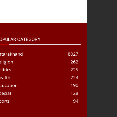
OPULAR CATEGORY
ttarakhand
8027
eligion
262
olitics
225
ealth
224
ducation
190
pecial
128
ports
94