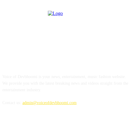
ABOUT US
Voice of Devbhoomi is your news, entertainment, music fashion website.
We provide you with the latest breaking news and videos straight from the
entertainment industry.
Contact us:
admin@voiceofdevbhoomi.com
FOLLOW US