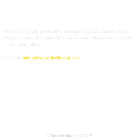
ABOUT US
Voice of Devbhoomi is your news, entertainment, music fashion website.
We provide you with the latest breaking news and videos straight from the
entertainment industry.
Contact us:
admin@voiceofdevbhoomi.com
FOLLOW US
© Voiceofdevbhoomi | 2021-23