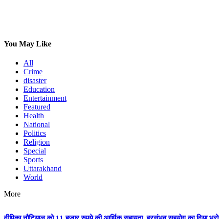
You May Like
All
Crime
disaster
Education
Entertainment
Featured
Health
National
Politics
Religion
Special
Sports
Uttarakhand
World
More
दीपिका नौटियाल को 11 हजार रुपये की आर्थिक सहायता, हरसंभव सहयोग का दिया भर