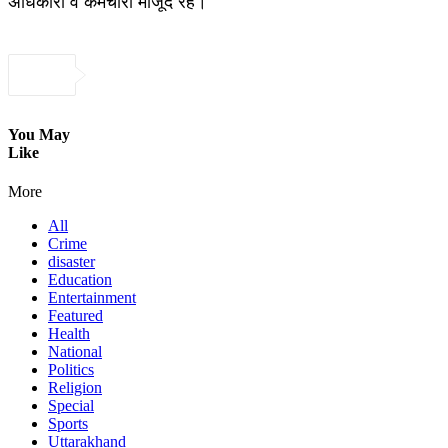
अधिकारी व कर्मचारी मौजूद रहे।
You May
Like
More
All
Crime
disaster
Education
Entertainment
Featured
Health
National
Politics
Religion
Special
Sports
Uttarakhand