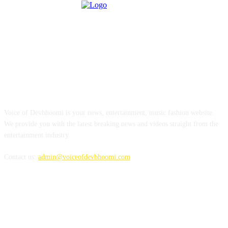
ABOUT US
Voice of Devbhoomi is your news, entertainment, music fashion website.
We provide you with the latest breaking news and videos straight from the
entertainment industry.
Contact us:
admin@voiceofdevbhoomi.com
FOLLOW US