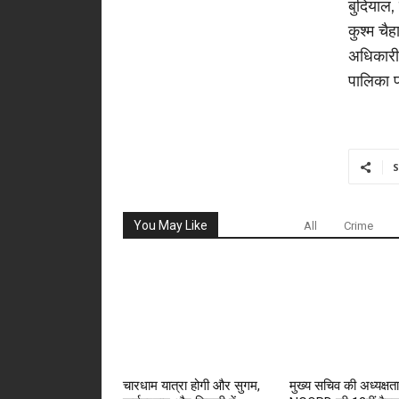
बुदियाल,
कुश्म चै
अधिकारी 
पालिका 
S
You May Like
All
Crime
चारधाम यात्रा होगी और सुगम,
मुख्य सचिव की अध्यक्षता 