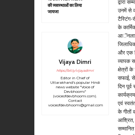
द्वारा स
की व्यवस्थाओं का लिया
उनमें से
जायजा
टैस्टिंग-
के कार्म
आॅनलाईन
जिलाधिका
और एक दिन
व्यापक 
Vijaya Dimri
क्षेत्रों
https://bit.ly/vijayadimri
सफाई, से
Editor in Chief of
Uttarakhand's popular Hindi
दिन पूर्
news website "Voice of
Devbhoomi"
कार्यक्र
(voiceofdevbhoomi.com).
Contact
एवं स्वत
voiceofdevbhoomi@gmail.com
के गीतों 
आश्रित,
सम्मानित 