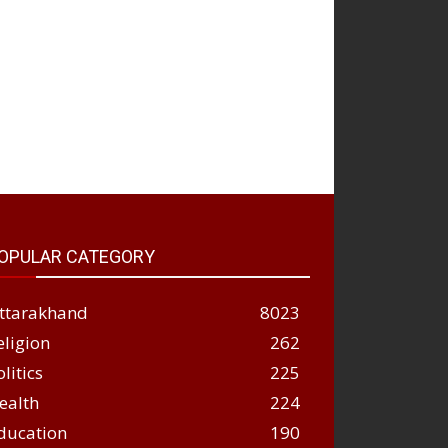
OPULAR CATEGORY
ttarakhand
8023
eligion
262
olitics
225
ealth
224
ducation
190