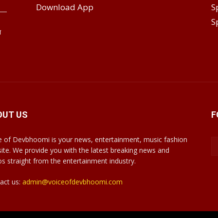
Download App
S
S
ा
OUT US
F
e of Devbhoomi is your news, entertainment, music fashion
ite. We provide you with the latest breaking news and
os straight from the entertainment industry.
act us:
admin@voiceofdevbhoomi.com