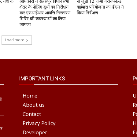
, नशे के
अधिकारी ने सहसपुर विधानसभा
से जुड़ी 12 किमी ग्रीनफील्ड
र
क्षेत्र के पोलिंग बूथों का निरीक्षण
बाईपास परियोजना का डीएम ने
कर एसआईआर आपत्ति निस्तारण
किया निरीक्षण
शिविर की व्यवस्थाओं का लिया
जायजा
Load more
IMPORTANT LINKS
P
Home
U
ओं
About us
R
Contact
P
Privacy Policy
H
ोर
Developer
E