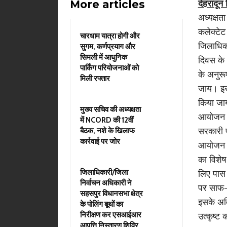
More articles
देहरादू
अध्यक्षता
कलेक्टेट
चारधाम यात्रा होगी और
जिलाधिका
सुगम, कर्णप्रयाग और
सिमली में आधुनिक
दिवस के 
पार्किंग परियोजनाओं को
के अनुरू
मिली रफ्तार
जाय। इस
किया जाय
मुख्य सचिव की अध्यक्षता
आयोजन पर
में NCORD की 12वीं
सरकारी प
बैठक, नशे के खिलाफ
कार्रवाई पर जोर
आयोजन स्
का विशेष
जिलाधिकारी/जिला
लिए पास
निर्वाचन अधिकारी ने
पर साफ-
सहसपुर विधानसभा क्षेत्र
इसके अति
के पोलिंग बूथों का
निरीक्षण कर एसआईआर
उत्कृष्ट 
आपत्ति निस्तारण शिविर