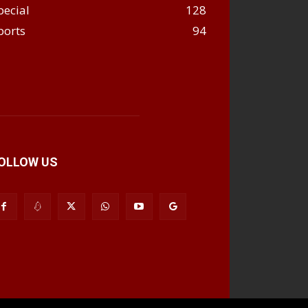
pecial
128
ports
94
OLLOW US