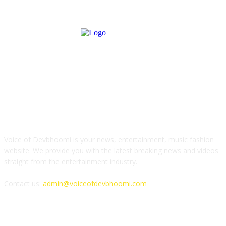
ABOUT US
Voice of Devbhoomi is your news, entertainment, music fashion
website. We provide you with the latest breaking news and videos
straight from the entertainment industry.
Contact us:
admin@voiceofdevbhoomi.com
FOLLOW US