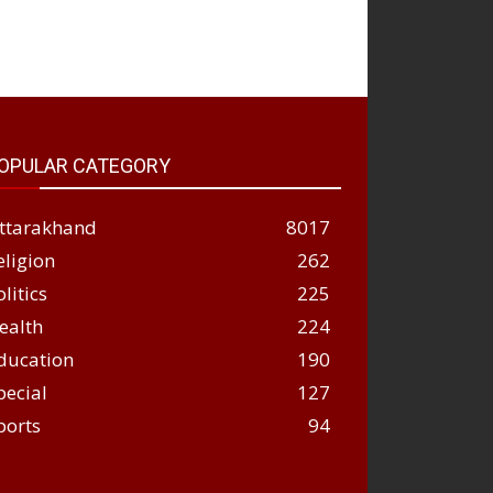
OPULAR CATEGORY
ttarakhand
8017
eligion
262
olitics
225
ealth
224
ducation
190
pecial
127
ports
94