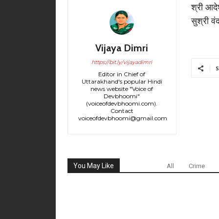
श्री आदे
सुश्री व
Vijaya Dimri
https://bit.ly/vijayadimri
S
Editor in Chief of
Uttarakhand's popular Hindi
news website "Voice of
Devbhoomi"
(voiceofdevbhoomi.com).
Contact
voiceofdevbhoomi@gmail.com
You May Like
All
Crime