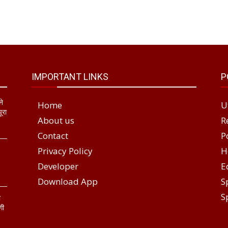
IMPORTANT LINKS
P
ने
Home
U
ूरा
About us
R
Contact
P
Privacy Policy
H
Developer
E
Download App
S
S
ा
गी