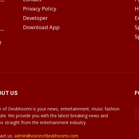
Privacy Policy
H
Developer
E
Download App
S
S
े
ं
OUT US
F
e of Devbhoomi is your news, entertainment, music fashion
ite. We provide you with the latest breaking news and
os straight from the entertainment industry.
act us:
admin@voiceofdevbhoomi.com