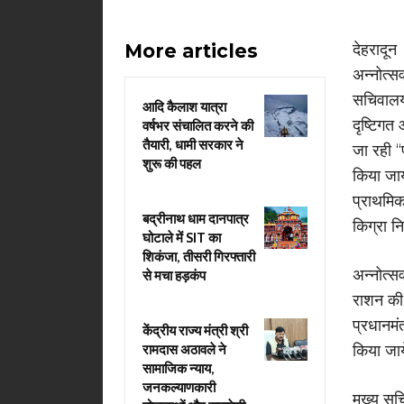
More articles
देहरादून 
अन्नोत्स
सचिवालय 
आदि कैलाश यात्रा
दृष्टिगत
वर्षभर संचालित करने की
तैयारी, धामी सरकार ने
जा रही ‘
शुरू की पहल
किया जाय
प्राथमिक
बद्रीनाथ धाम दानपात्र
किग्रा न
घोटाले में SIT का
शिकंजा, तीसरी गिरफ्तारी
अन्नोत्स
से मचा हड़कंप
राशन की 
प्रधानमंत
केंद्रीय राज्य मंत्री श्री
किया जा
रामदास अठावले ने
सामाजिक न्याय,
जनकल्याणकारी
मुख्य सच