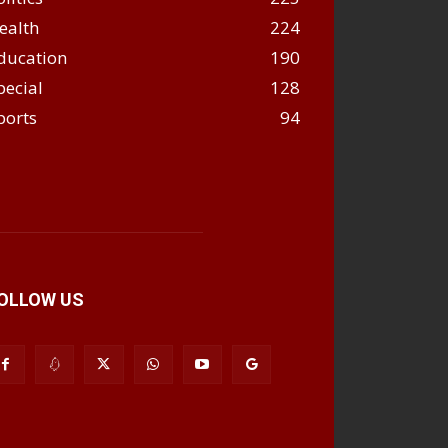
ealth
224
ducation
190
pecial
128
ports
94
OLLOW US