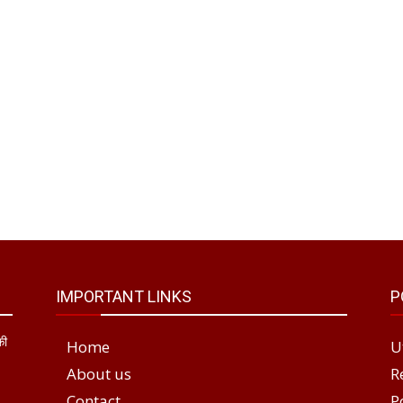
IMPORTANT LINKS
P
की
Home
U
About us
R
Contact
P