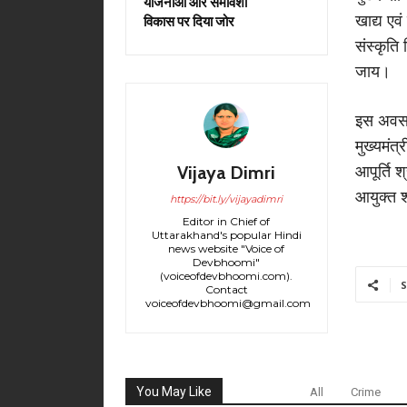
योजनाओं और समावेशी
खाद्य एव
विकास पर दिया जोर
संस्कृत
जाय।
इस अवसर 
मुख्यमंत
Vijaya Dimri
आपूर्ति 
आयुक्त श
https://bit.ly/vijayadimri
Editor in Chief of
Uttarakhand's popular Hindi
news website "Voice of
Devbhoomi"
(voiceofdevbhoomi.com).
S
Contact
voiceofdevbhoomi@gmail.com
You May Like
All
Crime