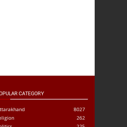
OPULAR CATEGORY
ttarakhand
8027
eligion
262
olitics
225